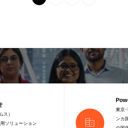
Pow
せ
東京･
ームス）

ンカ
活用ソリューション
の国