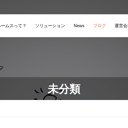
ハームスって？
ソリューション
News
ブログ
運営会
未分類