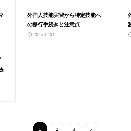
マ
外国人技能実習から特定技能へ
の移行手続きと注意点
2025.12.31
プ
法
1
2
3