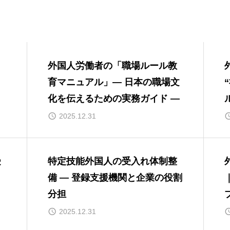
・
外国人労働者の「職場ルール教
育マニュアル」― 日本の職場文
化を伝えるための実務ガイド ―
2025.12.31
受
特定技能外国人の受入れ体制整
備 ― 登録支援機関と企業の役割
分担
2025.12.31